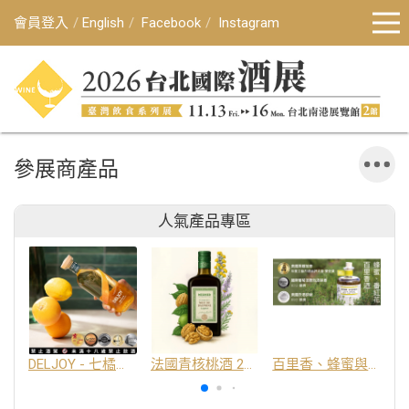
會員登入
English
Facebook
Instagram
參展商產品
人氣產品專區
DELJOY - 七橘干邑利口酒 24%
法國青核桃酒 25%
百里香、蜂蜜與番紅花酒