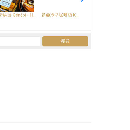
爵納彼 Génépi - Hors d'Age (橡木桶陳釀) -阿爾卑斯山草本酒
肯亞冷萃咖啡酒 Kenya Coffee Brew
Grand-Olan 阿爾卑斯山修道院草本酒 - 23種秘方草本