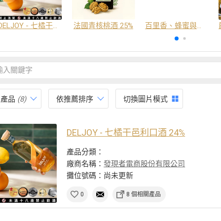
DELJOY - 七橘干邑利口酒 24%
法國青核桃酒 25%
百里香、蜂蜜與番紅花酒
有產品
(8)
依推薦排序
切換圖片模式
DELJOY - 七橘干邑利口酒 24%
產品分類：
廠商名稱：
發現者電商股份有限公司
攤位號碼：尚未更新
0
8 個相關產品