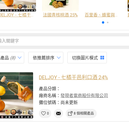
DELJOY - 七橘干邑利口酒 24%
法國青核桃酒 25%
百里香、蜂蜜與番紅花酒
有產品
(8)
依推薦排序
切換圖片模式
DELJOY - 七橘干邑利口酒 24%
產品分類：
廠商名稱：
發現者電商股份有限公司
攤位號碼：尚未更新
0
8 個相關產品