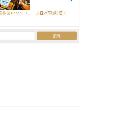
爵納彼 Génépi - Hors d'Age (橡木桶陳釀) -阿爾卑斯山草本酒
肯亞冷萃咖啡酒 Kenya Coffee Brew
Grand-Olan 阿爾卑斯山修道院草本酒 - 23種秘方草本