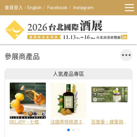
會員登入
English
Facebook
Instagram
參展商產品
人氣產品專區
DELJOY - 七橘干邑利口酒 24%
法國青核桃酒 25%
百里香、蜂蜜與番紅花酒