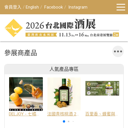
會員登入
English
Facebook
Instagram
參展商產品
人氣產品專區
DELJOY - 七橘干邑利口酒 24%
法國青核桃酒 25%
百里香、蜂蜜與番紅花酒