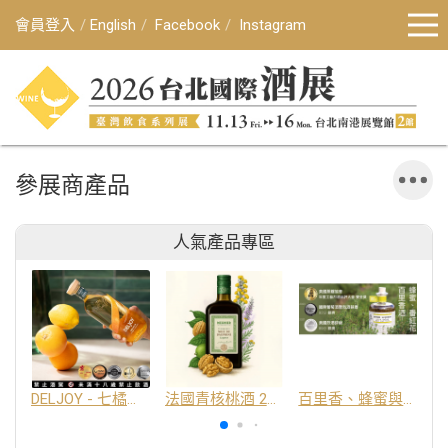
會員登入
English
Facebook
Instagram
參展商產品
人氣產品專區
DELJOY - 七橘干邑利口酒 24%
法國青核桃酒 25%
百里香、蜂蜜與番紅花酒