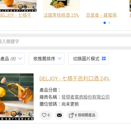
DELJOY - 七橘干邑利口酒 24%
法國青核桃酒 25%
百里香、蜂蜜與番紅花酒
有產品
(8)
依推薦排序
切換圖片模式
DELJOY - 七橘干邑利口酒 24%
產品分類：
廠商名稱：
發現者電商股份有限公司
攤位號碼：尚未更新
0
8 個相關產品