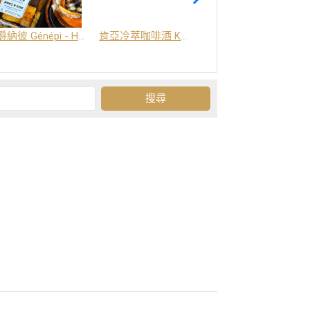
爵納彼 Génépi - Hors d'Age (橡木桶陳釀) -阿爾卑斯山草本酒
肯亞冷萃咖啡酒 Kenya Coffee Brew
Grand-Olan 阿爾卑斯山修道院草本酒 - 23種秘方草本