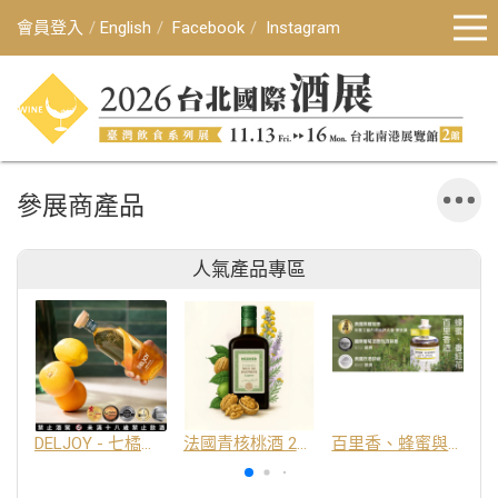
會員登入
English
Facebook
Instagram
參展商產品
人氣產品專區
DELJOY - 七橘干邑利口酒 24%
法國青核桃酒 25%
百里香、蜂蜜與番紅花酒