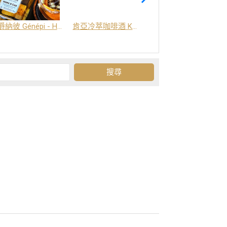
爵納彼 Génépi - Hors d'Age (橡木桶陳釀) -阿爾卑斯山草本酒
肯亞冷萃咖啡酒 Kenya Coffee Brew
Grand-Olan 阿爾卑斯山修道院草本酒 - 23種秘方草本