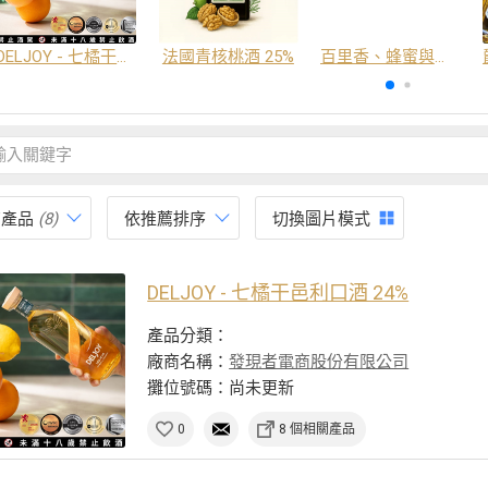
DELJOY - 七橘干邑利口酒 24%
法國青核桃酒 25%
百里香、蜂蜜與番紅花酒
有產品
(8)
依推薦排序
切換圖片模式
DELJOY - 七橘干邑利口酒 24%
產品分類：
廠商名稱：
發現者電商股份有限公司
攤位號碼：尚未更新
0
8 個相關產品