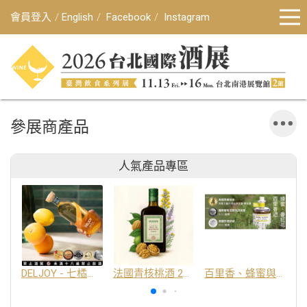
會員登入
English
Facebook
Instagram
參展商產品
人氣產品專區
DELJOY - 七橘干邑利口酒 24%
法國青核桃酒 25%
百里香、蜂蜜與番紅花酒