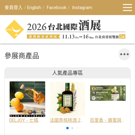
會員登入
English
Facebook
Instagram
參展商產品
人氣產品專區
DELJOY - 七橘干邑利口酒 24%
法國青核桃酒 25%
百里香、蜂蜜與番紅花酒