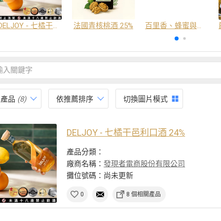
DELJOY - 七橘干邑利口酒 24%
法國青核桃酒 25%
百里香、蜂蜜與番紅花酒
有產品
(8)
依推薦排序
切換圖片模式
DELJOY - 七橘干邑利口酒 24%
產品分類：
廠商名稱：
發現者電商股份有限公司
攤位號碼：尚未更新
0
8 個相關產品