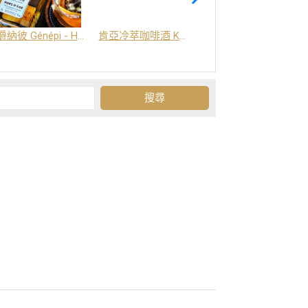
爵納彼 Génépi - Hors d'Age (橡木桶陳釀) -阿爾卑斯山草本酒
肯亞冷萃咖啡酒 Kenya Coffee Brew
Grand-Olan 阿爾卑斯山修道院草本酒 - 23種秘方草本