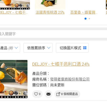
DELJOY - 七橘干邑利口酒 24%
法國青核桃酒 25%
百里香、蜂蜜與番紅花酒
有產品
(8)
依推薦排序
切換圖片模式
DELJOY - 七橘干邑利口酒 24%
產品分類：
廠商名稱：
發現者電商股份有限公司
攤位號碼：尚未更新
0
8 個相關產品