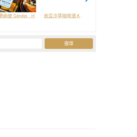
爵納彼 Génépi - Hors d'Age (橡木桶陳釀) -阿爾卑斯山草本酒
肯亞冷萃咖啡酒 Kenya Coffee Brew
Grand-Olan 阿爾卑斯山修道院草本酒 - 23種秘方草本