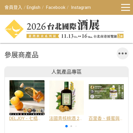
會員登入
English
Facebook
Instagram
參展商產品
人氣產品專區
DELJOY - 七橘干邑利口酒 24%
法國青核桃酒 25%
百里香、蜂蜜與番紅花酒