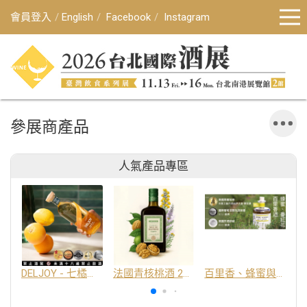
會員登入
English
Facebook
Instagram
參展商產品
人氣產品專區
DELJOY - 七橘干邑利口酒 24%
法國青核桃酒 25%
百里香、蜂蜜與番紅花酒