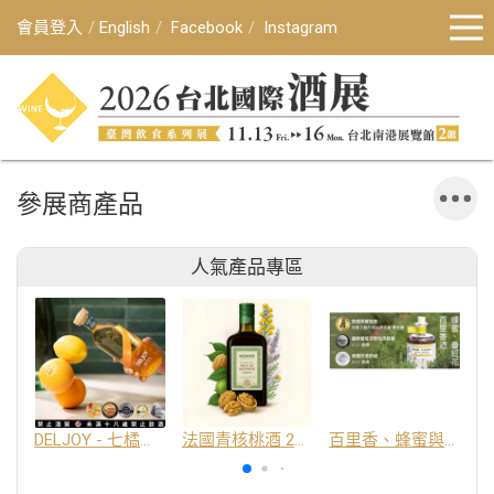
會員登入
English
Facebook
Instagram
參展商產品
人氣產品專區
DELJOY - 七橘干邑利口酒 24%
法國青核桃酒 25%
百里香、蜂蜜與番紅花酒