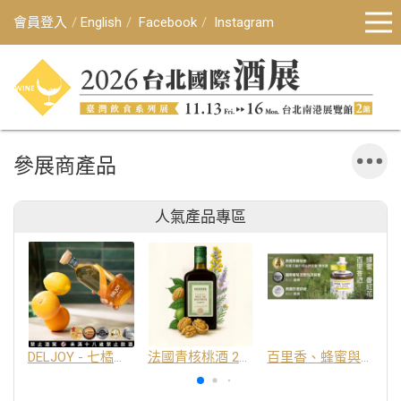
會員登入
English
Facebook
Instagram
參展商產品
人氣產品專區
DELJOY - 七橘干邑利口酒 24%
法國青核桃酒 25%
百里香、蜂蜜與番紅花酒