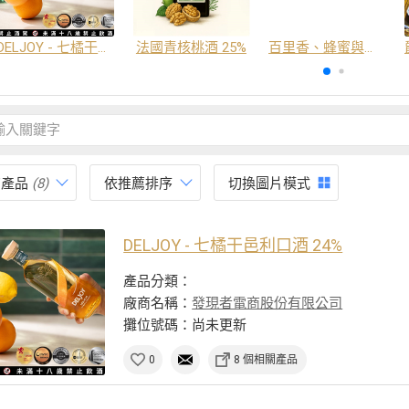
DELJOY - 七橘干邑利口酒 24%
法國青核桃酒 25%
百里香、蜂蜜與番紅花酒
有產品
(8)
依推薦排序
切換圖片模式
DELJOY - 七橘干邑利口酒 24%
產品分類：
廠商名稱：
發現者電商股份有限公司
攤位號碼：尚未更新
0
8 個相關產品