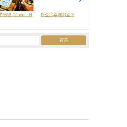
爵納彼 Génépi - Hors d'Age (橡木桶陳釀) -阿爾卑斯山草本酒
肯亞冷萃咖啡酒 Kenya Coffee Brew
Grand-Olan 阿爾卑斯山修道院草本酒 - 23種秘方草本