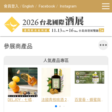
會員登入
English
Facebook
Instagram
參展商產品
人氣產品專區
DELJOY - 七橘干邑利口酒 24%
法國青核桃酒 25%
百里香、蜂蜜與番紅花酒