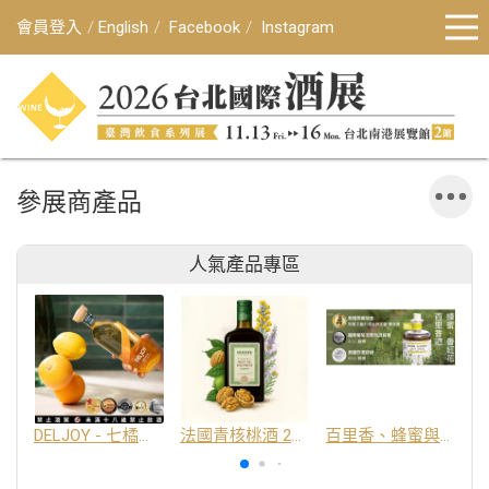
會員登入
English
Facebook
Instagram
參展商產品
人氣產品專區
DELJOY - 七橘干邑利口酒 24%
法國青核桃酒 25%
百里香、蜂蜜與番紅花酒