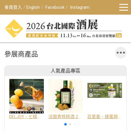
會員登入
English
Facebook
Instagram
參展商產品
人氣產品專區
DELJOY - 七橘干邑利口酒 24%
法國青核桃酒 25%
百里香、蜂蜜與番紅花酒