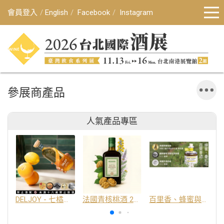
會員登入
English
Facebook
Instagram
參展商產品
人氣產品專區
DELJOY - 七橘干邑利口酒 24%
法國青核桃酒 25%
百里香、蜂蜜與番紅花酒