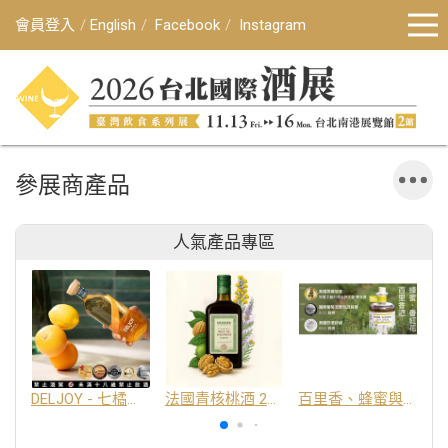
會員登入
English
Facebook
Instagram
參展商產品
人氣產品專區
DELJOY - 七橘干邑利口酒 24%
法國青核桃酒 25%
百里香、蜂蜜與番紅花酒