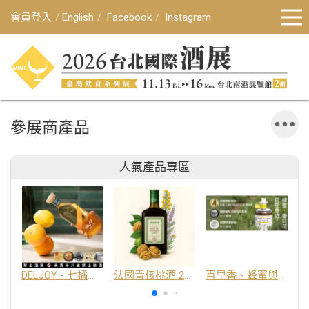
會員登入
English
Facebook
Instagram
參展商產品
人氣產品專區
DELJOY - 七橘干邑利口酒 24%
法國青核桃酒 25%
百里香、蜂蜜與番紅花酒