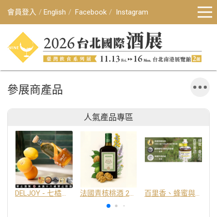
會員登入
English
Facebook
Instagram
參展商產品
人氣產品專區
DELJOY - 七橘干邑利口酒 24%
法國青核桃酒 25%
百里香、蜂蜜與番紅花酒