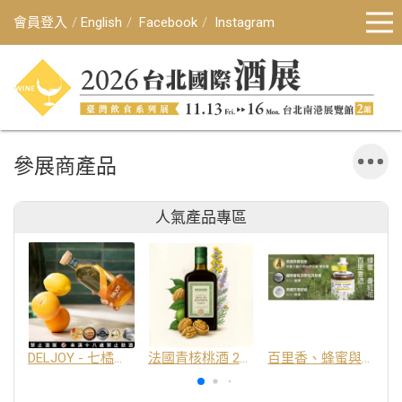
會員登入
English
Facebook
Instagram
參展商產品
人氣產品專區
DELJOY - 七橘干邑利口酒 24%
法國青核桃酒 25%
百里香、蜂蜜與番紅花酒