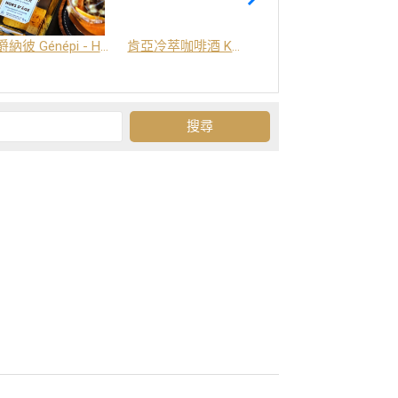
爵納彼 Génépi - Hors d'Age (橡木桶陳釀) -阿爾卑斯山草本酒
肯亞冷萃咖啡酒 Kenya Coffee Brew
Grand-Olan 阿爾卑斯山修道院草本酒 - 23種秘方草本