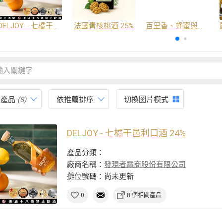
DELJOY - 七橘干邑利口酒 24%
法國青核桃酒 25%
百里香、蜂蜜與番紅花酒
有產品
(8)
依推薦排序
切換圖片模式
DELJOY - 七橘干邑利口酒 24%
產品分類：
廠商名稱：
發現者電商股份有限公司
攤位號碼：尚未更新
0
8 個相關產品