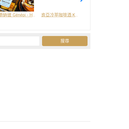
爵納彼 Génépi - Hors d'Age (橡木桶陳釀) -阿爾卑斯山草本酒
肯亞冷萃咖啡酒 Kenya Coffee Brew
Grand-Olan 阿爾卑斯山修道院草本酒 - 23種秘方草本