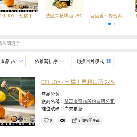
DELJOY - 七橘干邑利口酒 24%
法國青核桃酒 25%
百里香、蜂蜜與番紅花酒
有產品
(8)
依推薦排序
切換圖片模式
DELJOY - 七橘干邑利口酒 24%
產品分類：
廠商名稱：
發現者電商股份有限公司
攤位號碼：尚未更新
0
8 個相關產品