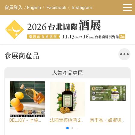
會員登入
English
Facebook
Instagram
參展商產品
人氣產品專區
DELJOY - 七橘干邑利口酒 24%
法國青核桃酒 25%
百里香、蜂蜜與番紅花酒