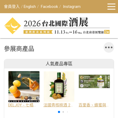
會員登入
English
Facebook
Instagram
參展商產品
人氣產品專區
DELJOY - 七橘干邑利口酒 24%
法國青核桃酒 25%
百里香、蜂蜜與番紅花酒