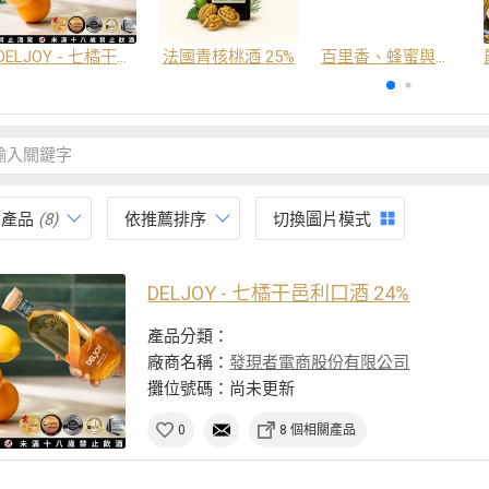
DELJOY - 七橘干邑利口酒 24%
法國青核桃酒 25%
百里香、蜂蜜與番紅花酒
有產品
(8)
依推薦排序
切換圖片模式
DELJOY - 七橘干邑利口酒 24%
產品分類：
廠商名稱：
發現者電商股份有限公司
攤位號碼：尚未更新
0
8 個相關產品