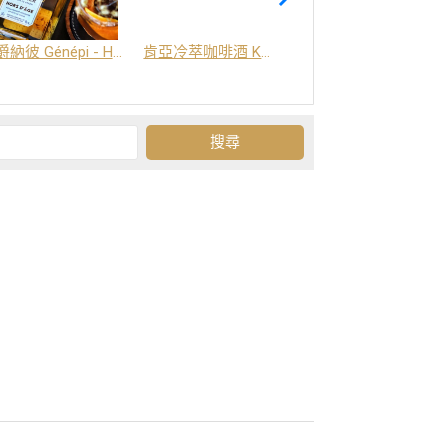
爵納彼 Génépi - Hors d'Age (橡木桶陳釀) -阿爾卑斯山草本酒
肯亞冷萃咖啡酒 Kenya Coffee Brew
Grand-Olan 阿爾卑斯山修道院草本酒 - 23種秘方草本