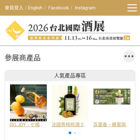
會員登入
English
Facebook
Instagram
參展商產品
人氣產品專區
DELJOY - 七橘干邑利口酒 24%
法國青核桃酒 25%
百里香、蜂蜜與番紅花酒