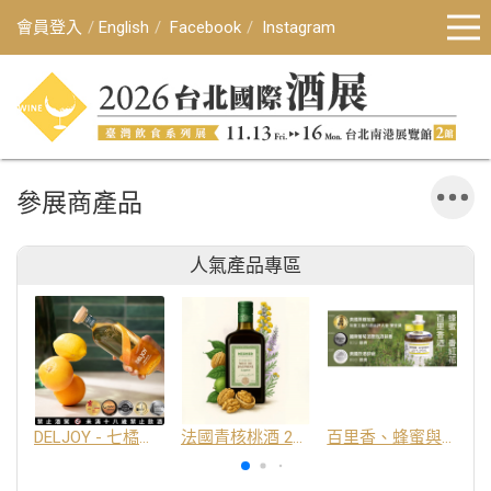
會員登入
English
Facebook
Instagram
參展商產品
人氣產品專區
DELJOY - 七橘干邑利口酒 24%
法國青核桃酒 25%
百里香、蜂蜜與番紅花酒