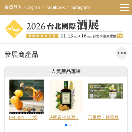
會員登入
English
Facebook
Instagram
參展商產品
人氣產品專區
DELJOY - 七橘干邑利口酒 24%
法國青核桃酒 25%
百里香、蜂蜜與番紅花酒