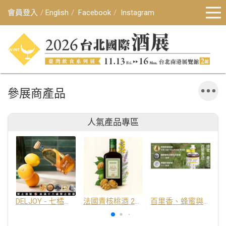
會員登入
English
Facebook
Instagram
參展商產品
人氣產品專區
DELJOY - 七橘干邑利口酒 24%
法國青核桃酒 25%
百里香、蜂蜜與番紅花酒