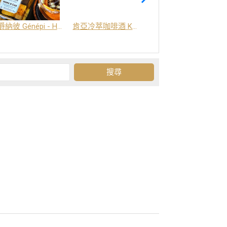
爵納彼 Génépi - Hors d'Age (橡木桶陳釀) -阿爾卑斯山草本酒
肯亞冷萃咖啡酒 Kenya Coffee Brew
Grand-Olan 阿爾卑斯山修道院草本酒 - 23種秘方草本