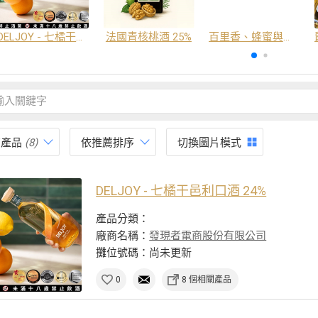
DELJOY - 七橘干邑利口酒 24%
法國青核桃酒 25%
百里香、蜂蜜與番紅花酒
有產品
(8)
依推薦排序
切換圖片模式
DELJOY - 七橘干邑利口酒 24%
產品分類：
廠商名稱：
發現者電商股份有限公司
攤位號碼：尚未更新
0
8 個相關產品