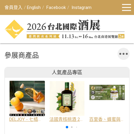
會員登入
English
Facebook
Instagram
參展商產品
人氣產品專區
DELJOY - 七橘干邑利口酒 24%
法國青核桃酒 25%
百里香、蜂蜜與番紅花酒