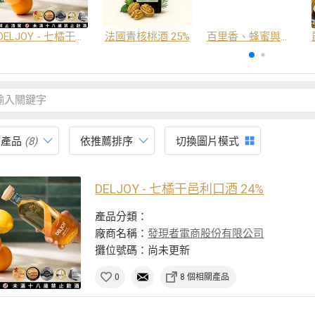
DELJOY - 七橘干邑利口酒 24%
法國青核桃酒 25%
百里香、蜂蜜與番紅花酒
有產品
(8)
依推薦排序
切換圖片模式
DELJOY - 七橘干邑利口酒 24%
產品分類：
廠商名稱：
發現者電商股份有限公司
攤位號碼：尚未更新
0
8 個相關產品