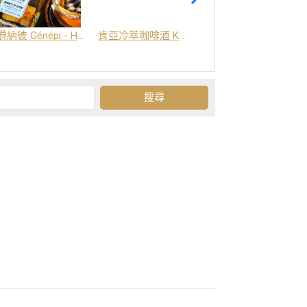
爵納彼 Génépi - Hors d'Age (橡木桶陳釀) -阿爾卑斯山草本酒
肯亞冷萃咖啡酒 Kenya Coffee Brew
Grand-Olan 阿爾卑斯山修道院草本酒 - 23種秘方草本