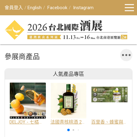
會員登入
English
Facebook
Instagram
參展商產品
人氣產品專區
DELJOY - 七橘干邑利口酒 24%
法國青核桃酒 25%
百里香、蜂蜜與番紅花酒