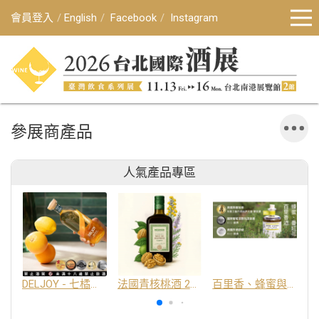
會員登入
English
Facebook
Instagram
參展商產品
人氣產品專區
DELJOY - 七橘干邑利口酒 24%
法國青核桃酒 25%
百里香、蜂蜜與番紅花酒