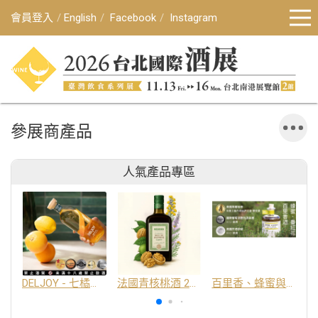
會員登入
English
Facebook
Instagram
參展商產品
人氣產品專區
DELJOY - 七橘干邑利口酒 24%
法國青核桃酒 25%
百里香、蜂蜜與番紅花酒