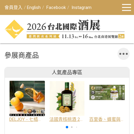
會員登入
English
Facebook
Instagram
參展商產品
人氣產品專區
DELJOY - 七橘干邑利口酒 24%
法國青核桃酒 25%
百里香、蜂蜜與番紅花酒