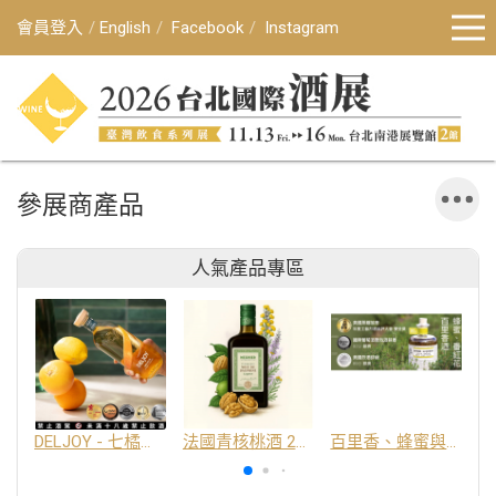
會員登入
English
Facebook
Instagram
參展商產品
人氣產品專區
DELJOY - 七橘干邑利口酒 24%
法國青核桃酒 25%
百里香、蜂蜜與番紅花酒