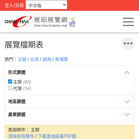
登入/註冊
展覽檔期表
熱門：
主辦
/
台灣
/
越南
/
柬埔寨
形式篩選
主辦
(85)
代理
(54)
地區篩選
產業篩選
查詢條件：
主辦
清除所有條件
/
下載查詢結果PDF檔