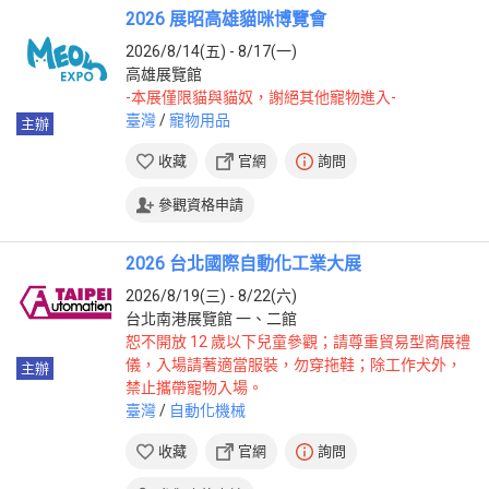
2026 展昭高雄貓咪博覽會
2026/8/14(五) - 8/17(一)
高雄展覽館
-本展僅限貓與貓奴，謝絕其他寵物進入-
臺灣
/
寵物用品
主辦
收藏
官網
詢問
參觀資格申請
2026 台北國際自動化工業大展
2026/8/19(三) - 8/22(六)
台北南港展覽館 一、二館
恕不開放 12 歲以下兒童參觀；請尊重貿易型商展禮
儀，入場請著適當服裝，勿穿拖鞋；除工作犬外，
主辦
禁止攜帶寵物入場。
臺灣
/
自動化機械
收藏
官網
詢問