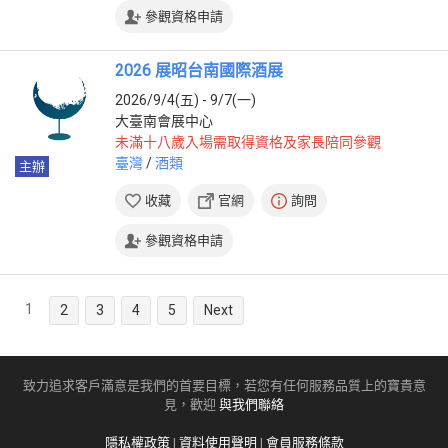
參觀資格申請
2026 展昭台南國際酒展
2026/9/4(五) - 9/7(一)
大臺南會展中心
未滿十八歲入場需取得資格及家長陪同參觀
臺灣
/
酒類
主辦
收藏
官網
詢問
參觀資格申請
1
2
3
4
5
Next
致力追求客戶滿意是我們的首要目標，若您有任何服務品質上的寶貴意
見，歡迎
與我們聯絡
隱私權政策
|
資料使用聲明
|
會員服務條款