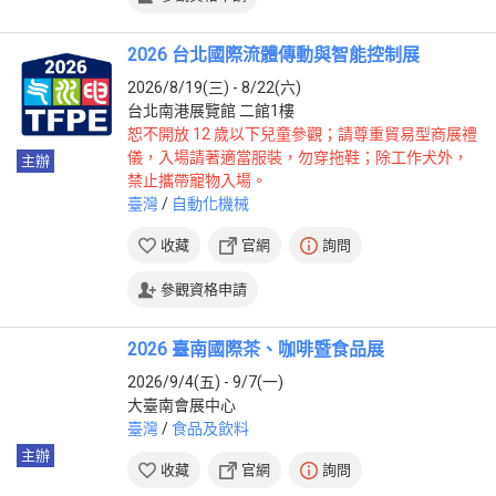
2026 台北國際流體傳動與智能控制展
2026/8/19(三) - 8/22(六)
台北南港展覽館 二館1樓
恕不開放 12 歲以下兒童參觀；請尊重貿易型商展禮
儀，入場請著適當服裝，勿穿拖鞋；除工作犬外，
主辦
禁止攜帶寵物入場。
臺灣
/
自動化機械
收藏
官網
詢問
參觀資格申請
2026 臺南國際茶、咖啡暨食品展
2026/9/4(五) - 9/7(一)
大臺南會展中心
臺灣
/
食品及飲料
主辦
收藏
官網
詢問