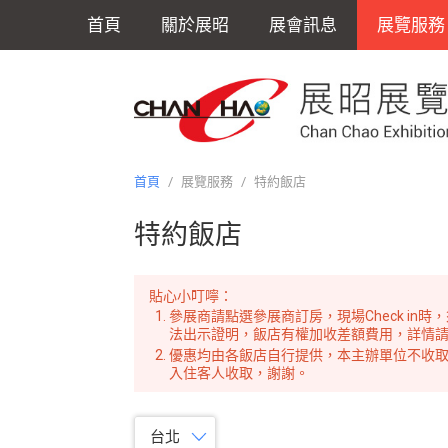
首頁
關於展昭
展會訊息
展覽服務
首頁
/
展覽服務
/
特約飯店
特約飯店
貼心小叮嚀：
參展商請點選參展商訂房，現場Check i
法出示證明，飯店有權加收差額費用，詳情
優惠均由各飯店自行提供，本主辦單位不收
入住客人收取，謝謝。
台北