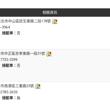
相關資訊
0臺北市中山區民生東路二段178號
6-3964
是
接駁車：
否
台北市中正區忠孝東路一段31號
-7725-3399
是
接駁車：
否
台北市南港區三重路23號
-2785-2655
是
接駁車：
無