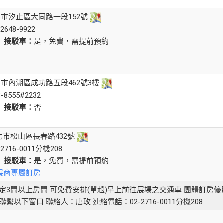
北市汐止區大同路一段152號
-2648-9922
是
接駁車：
是，免費，需提前預約
北市內湖區成功路五段462號3樓
3-8555#2232
是
接駁車：
否
台北市松山區長春路432號
2-2716-0011分機208
是
接駁車：
是，免費，需提前預約
展商專屬訂房
定3間以上房間 可免費安排(單趟)早上前往展場之交通車 團體訂房優
繫以下窗口 聯絡人：唐玫 連絡電話：02-2716-0011分機208