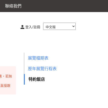
聯絡我們
登入/註冊
展覽檔期表
歷年展覽行程表
惠，若無
特約飯店
店直接跟