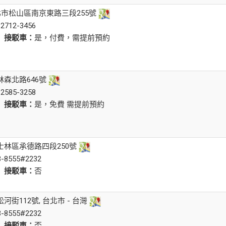
台北市松山區南京東路三段255號
-2712-3456
是
接駁車：
是，付費，需提前預約
林森北路646號
-2585-3258
是
接駁車：
是，免費 需提前預約
士林區承德路四段250號
3-8555#2232
否
接駁車：
否
河街112號, 台北市 - 台灣
3-8555#2232
否
接駁車：
否