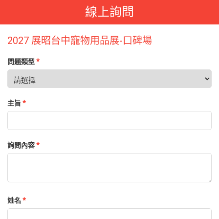
線上詢問
2027 展昭台中寵物用品展-口碑場
問題類型
*
主旨
*
詢問內容
*
姓名
*