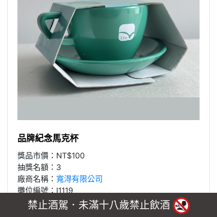
品牌紀念馬克杯
獎品市價：NT$100
抽獎名額：3
廠商名稱：
寬淂有限公司
攤位編號：I1119
禁止酒駕．未滿十八歲禁止飲酒