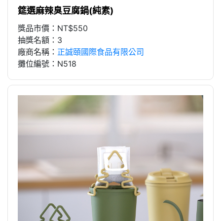
筵選麻辣臭豆腐鍋(純素)
獎品市價：NT$550
抽獎名額：3
廠商名稱：
正誠頤國際食品有限公司
攤位編號：N518