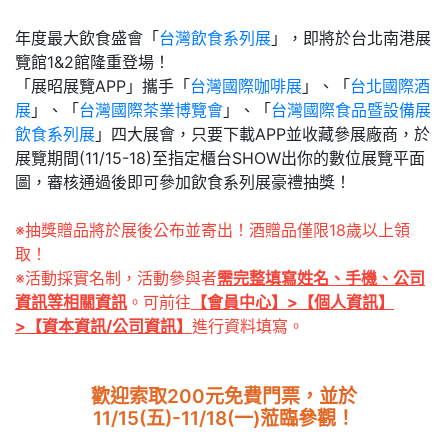
年度最大飲食盛會「
台灣飲食系列展
」，即將於台北南港展
覽館1&2館隆重登場！
「展昭展覽APP」攜手「
台灣國際咖啡展
」、「
台北國際酒
展
」、「
台灣國際茶業博覽會
」、「
台灣國際食品暨設備展
飲食系列展
」四大展會，只要下載APP並收藏參展廠商，於
展覽期間(11/15-18)至指定櫃台SHOW出你的數位展覽平面
圖，審核通過後即可參加飲食系列展豪禮抽獎！
※抽獎贈品將於展後公布並寄出！酒贈品僅限18歲以上領
取！
※活動採實名制，活動參與者
需完整填寫姓名、手機、公司
資訊等相關資訊
。可前往
【會員中心】>【個人資訊】
>【資本資訊/公司資訊】
進行資料填寫。
歡迎索取200元免費門票，並於
11/15(五)-11/18(一)蒞臨參觀！