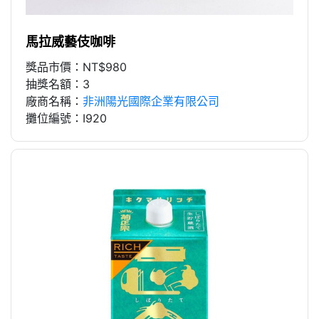
馬拉威藝伎咖啡
獎品市價：NT$980
抽獎名額：3
廠商名稱：
非洲陽光國際企業有限公司
攤位編號：I920