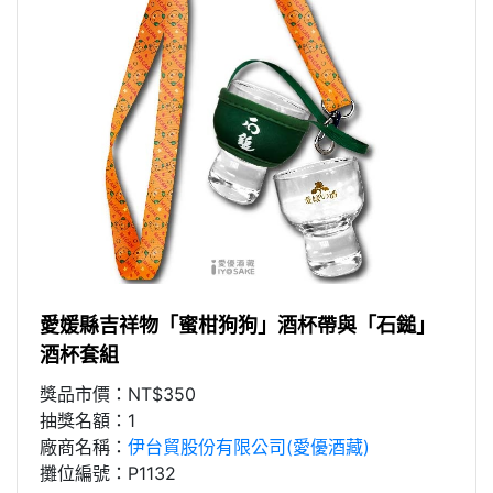
愛媛縣吉祥物「蜜柑狗狗」酒杯帶與「石鎚」
酒杯套組
獎品市價：NT$350
抽獎名額：1
廠商名稱：
伊台貿股份有限公司(愛優酒藏)
攤位編號：P1132