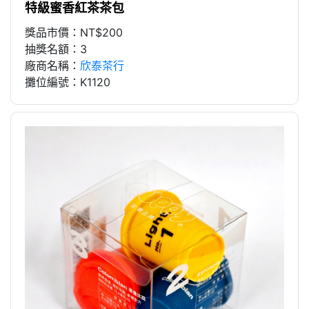
特級蜜香紅茶茶包
獎品市價：NT$200
抽獎名額：3
廠商名稱：
欣泰茶行
攤位編號：K1120