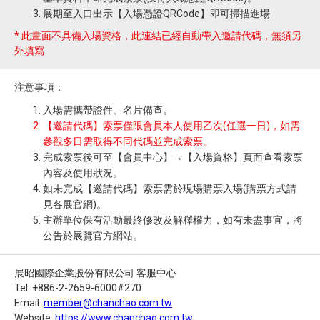
展期至入口出示【入場憑證QRCode】即可掃描進場
* 此畫面不具備入場資格，此連結已經自動帶入邀請代碼，無須另
外填寫
注意事項：
入場需攜帶證件、名片備查。
【邀請代碼】索票僅限會員本人使用乙次(任選一日)，如需
參觀多日需取得不同代碼並完成索票。
完成索票後可至【會員中心】→【入場資格】頁面查看索票
內容及使用狀況。
如未完成【邀請代碼】索票需於現場購票入場(購票方式請
見各展官網)。
主辦單位保有活動最終修改及解釋權力，如有未盡事宜，將
公告於展覽官方網站。
展昭國際企業股份有限公司 客服中心
Tel: +886-2-2659-6000#270
Email:
member@chanchao.com.tw
Website:
https://www.chanchao.com.tw