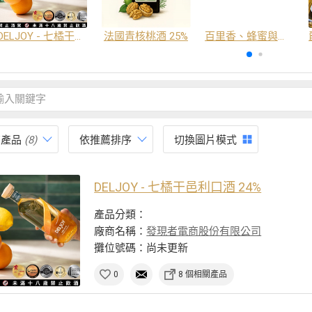
DELJOY - 七橘干邑利口酒 24%
法國青核桃酒 25%
百里香、蜂蜜與番紅花酒
有產品
(8)
依推薦排序
切換圖片模式
DELJOY - 七橘干邑利口酒 24%
產品分類：
廠商名稱：
發現者電商股份有限公司
攤位號碼：尚未更新
0
8 個相關產品