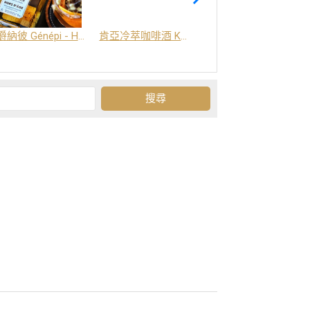
爵納彼 Génépi - Hors d'Age (橡木桶陳釀) -阿爾卑斯山草本酒
肯亞冷萃咖啡酒 Kenya Coffee Brew
Grand-Olan 阿爾卑斯山修道院草本酒 - 23種秘方草本