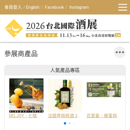
會員登入
English
Facebook
Instagram
參展商產品
人氣產品專區
DELJOY - 七橘干邑利口酒 24%
法國青核桃酒 25%
百里香、蜂蜜與番紅花酒